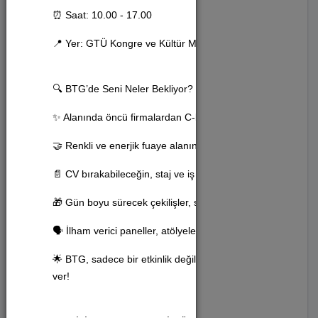
⏰ Saat: 10.00 - 17.00
Sinema (9)
📍 Yer: GTÜ Kongre ve Kültür Merkezi
Konferans (38)
🔍 BTG’de Seni Neler Bekliyor?
Tiyatro (12)
✨ Alanında öncü firmalardan C-level konuşmacılarla vizyon
🤝 Renkli ve enerjik fuaye alanında firmalarla birebir iletişim 
Sergi (3)
📄 CV bırakabileceğin, staj ve iş fırsatlarını yakalayabileceğ
Festival (2)
🎁 Gün boyu sürecek çekilişler, sürpriz hediyeler ve özel d
🗣 İlham verici paneller, atölyeler ve etkileşimli sohbetler
Konser (9)
🌟 BTG, sadece bir etkinlik değil; geleceği inşa eden bir v
Anma Programı (2)
ver!
Toplantı (2)