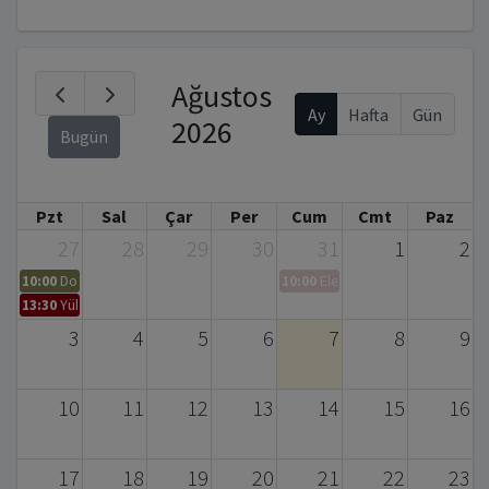
Ağustos
Ay
Hafta
Gün
2026
Bugün
Pzt
Sal
Çar
Per
Cum
Cmt
Paz
27
28
29
30
31
1
2
10:00
Doktora Tez Savunma Sınavı Daveti – Serpil BAYRAKTAR (Biyomühendis
10:00
Elementel Analiz ve CHNS A
13:30
Yüksek Lisans Tez Savunması
3
4
5
6
7
8
9
10
11
12
13
14
15
16
17
18
19
20
21
22
23