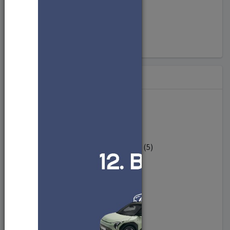
#liderlik (9)
#yapayzeka (20)
Sorumlu Birim
Diğer (591)
ENDÜSTRİ MÜHENDİSLİĞİ BÖLÜMÜ (5)
BİYOMÜHENDİSLİK BÖLÜMÜ (10)
MATEMATİK BÖLÜMÜ (16)