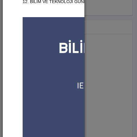
12. BİLİM VE TEKNOLOJİ GÜNLERİ GELECEĞE AÇILAN K
Hashtag
#diğer (827)
#sürdürülebilirlik (49)
#toplumsalkatkı (47)
#girişimcilik (28)
#inovasyon (33)