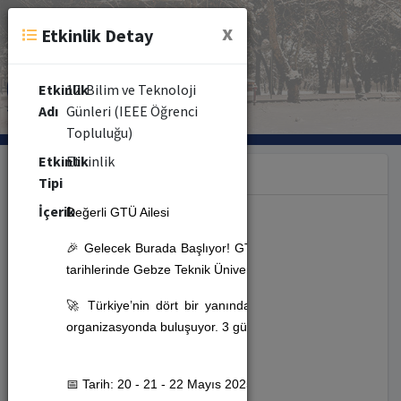
x
Etkinlik Detay
Etkinlik
12. Bilim ve Teknoloji
Adı
Günleri (IEEE Öğrenci
Topluluğu)
Etkinlik
Etkinlik
Kategori
Tipi
İçerik
Değerli GTÜ Ailesi
Etkinlik (353)
🎉 Gelecek Burada Başlıyor! GTÜ IEEE Öğrenci Kulübü ola
tarihlerinde Gebze Teknik Üniversitesi
Kongre Merkezi
'nde
Seminer (479)
🚀 Türkiye’nin dört bir yanından teknoloji ve inovasyonun
organizasyonda buluşuyor. 3 gün boyunca bilgi, ilham ve hey
Kongre (10)
📅 Tarih: 20 - 21 - 22 Mayıs 2025, Salı - Çarşamba - Perş
Kurs (8)