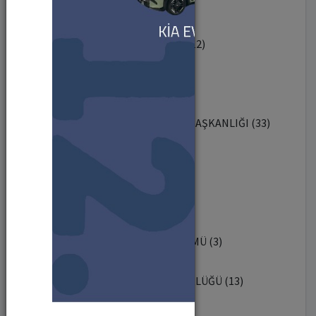
YABANCI DİLLER BÖLÜMÜ (1)
ENDÜSTRİYEL TASARIM BÖLÜMÜ (12)
İKTİSAT BÖLÜMÜ (7)
SAĞLIK KÜLTÜR VE SPOR DAİRESİ BAŞKANLIĞI (33)
REKTÖRLÜK (7)
BİYOTEKNOLOJİ ENSTİTÜSÜ (22)
ŞEHİR VE BÖLGE PLANLAMA BÖLÜMÜ (3)
TOPLUMSAL KATKI KOORDİNATÖRLÜĞÜ (13)