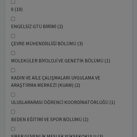
0 (10)
ENGELSİZ GTÜ BİRİMİ (2)
ÇEVRE MÜHENDİSLİĞİ BÖLÜMÜ (3)
MOLEKÜLER BİYOLOJİ VE GENETİK BÖLÜMÜ (1)
KADIN VE AİLE ÇALIŞMALARI UYGULAMA VE
ARAŞTIRMA MERKEZİ (KUAM) (2)
ULUSLARARASI ÖĞRENCİ KOORDİNATÖRLÜĞÜ (1)
BEDEN EĞİTİMİ VE SPOR BÖLÜMÜ (1)
SİBER GÜVENLİK MESLEK YÜKSEKOKULU (3)