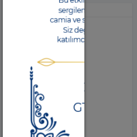
Hashtag
#diğer (614)
#sürdürülebilirlik (48)
#toplumsalkatkı (46)
#girişimcilik (26)
#inovasyon (33)
#liderlik (9)