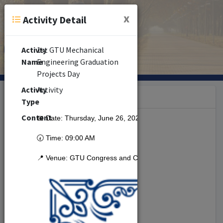
x
Activity Detail
Activty
1st GTU Mechanical
Name
Engineering Graduation
Projects Day
Activty
Activity
Category
Type
Content
📅 Date: Thursday, June 26, 2025
Seminar (379)
🕢 Time: 09:00 AM
📍 Venue: GTU Congress and Cultural Center
Congress (5)
Activity (277)
Cinema (4)