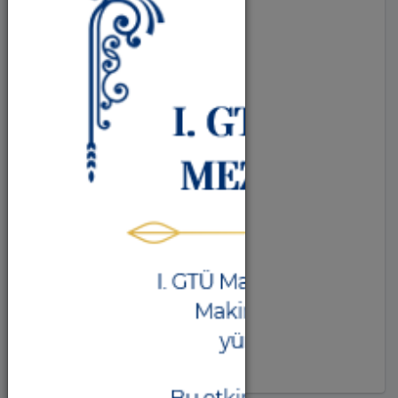
Conference (18)
Theater (10)
Concert (8)
Course (6)
Exhibition (2)
Commemoration (1)
Meeting (2)