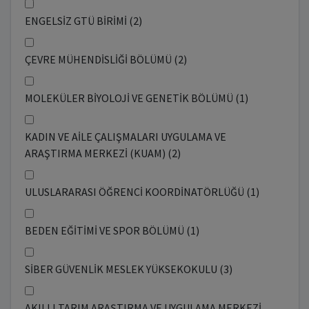
ENGELSİZ GTÜ BİRİMİ (2)
ÇEVRE MÜHENDİSLİĞİ BÖLÜMÜ (2)
MOLEKÜLER BİYOLOJİ VE GENETİK BÖLÜMÜ (1)
KADIN VE AİLE ÇALIŞMALARI UYGULAMA VE
ARAŞTIRMA MERKEZİ (KUAM) (2)
ULUSLARARASI ÖĞRENCİ KOORDİNATÖRLÜĞÜ (1)
BEDEN EĞİTİMİ VE SPOR BÖLÜMÜ (1)
SİBER GÜVENLİK MESLEK YÜKSEKOKULU (3)
AKILLI TARIM ARAŞTIRMA VE UYGULAMA MERKEZİ