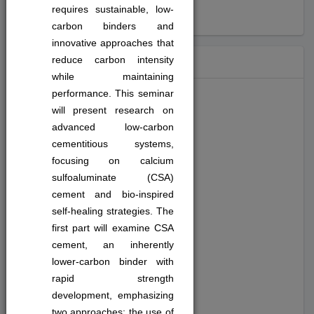
requires sustainable, low-
carbon binders and
innovative approaches that
Hashtag
reduce carbon intensity
while maintaining
performance. This seminar
will present research on
#diğer (827)
advanced low-carbon
cementitious systems,
#sürdürülebilirlik (49)
focusing on calcium
sulfoaluminate (CSA)
cement and bio-inspired
#toplumsalkatkı (47)
self-healing strategies. The
first part will examine CSA
#girişimcilik (28)
cement, an inherently
lower-carbon binder with
#inovasyon (33)
rapid strength
development, emphasizing
two approaches: the use of