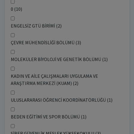
0 (10)
ENGELSİZ GTÜ BİRİMİ (2)
ÇEVRE MÜHENDİSLİĞİ BÖLÜMÜ (3)
MOLEKÜLER BİYOLOJİ VE GENETİK BÖLÜMÜ (1)
KADIN VE AİLE ÇALIŞMALARI UYGULAMA VE
ARAŞTIRMA MERKEZİ (KUAM) (2)
ULUSLARARASI ÖĞRENCİ KOORDİNATÖRLÜĞÜ (1)
BEDEN EĞİTİMİ VE SPOR BÖLÜMÜ (1)
SİBER GÜVENLİK MESLEK YÜKSEKOKULU (3)