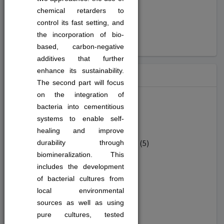
#liderlik (9)
chemical retarders to
control its fast setting, and
#yapayzeka (20)
the incorporation of bio-
based, carbon-negative
additives that further
enhance its sustainability.
Sorumlu Birim
The second part will focus
on the integration of
bacteria into cementitious
Diğer (591)
systems to enable self-
healing and improve
ENDÜSTRİ MÜHENDİSLİĞİ BÖLÜMÜ (5)
durability through
biomineralization. This
includes the development
BİYOMÜHENDİSLİK BÖLÜMÜ (10)
of bacterial cultures from
local environmental
MATEMATİK BÖLÜMÜ (16)
sources as well as using
pure cultures, tested