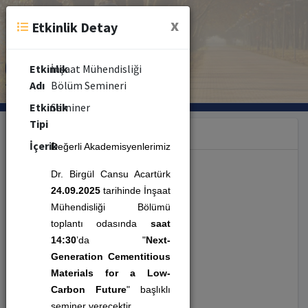
x
Etkinlik Detay
Etkinlik
İnşaat Mühendisliği
Adı
Bölüm Semineri
Etkinlik
Seminer
Tipi
Kategori
İçerik
Değerli Akademisyenlerimiz
Dr. Birgül Cansu Acartürk
Etkinlik (353)
24.09.2025
tarihinde İnşaat
Mühendisliği Bölümü
toplantı odasında
saat
Seminer (479)
14:30
’da "
Next-
Generation Cementitious
Kongre (10)
Materials for a Low-
Carbon Future
" başlıklı
Kurs (8)
seminer verecektir.