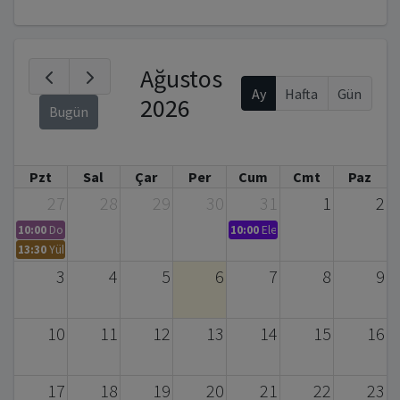
Ağustos
Ay
Hafta
Gün
2026
Bugün
Pzt
Sal
Çar
Per
Cum
Cmt
Paz
27
28
29
30
31
1
2
10:00
Doktora Tez Savunma Sınavı Daveti – Serpil BAYRAKTAR (Biyomühendis
10:00
Elementel Analiz ve CHNS A
13:30
Yüksek Lisans Tez Savunması
3
4
5
6
7
8
9
10
11
12
13
14
15
16
17
18
19
20
21
22
23