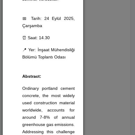
Sinema (9)
📅 Tarih: 24 Eylül 2025,
Çarşamba
Konferans (38)
⏰ Saat: 14.30
Tiyatro (12)
📍 Yer: İnşaat Mühendisliği
Bölümü Toplantı Odası
Sergi (3)
Abstract:
Festival (2)
Ordinary portland cement
concrete, the most widely
Konser (9)
used construction material
worldwide, accounts for
Anma Programı (2)
around 7-8% of annual
greenhouse gas emissions.
Addressing this challenge
Toplantı (2)