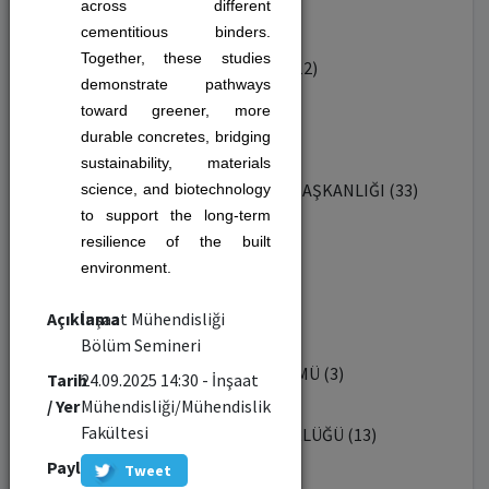
YABANCI DİLLER BÖLÜMÜ (1)
across different
cementitious binders.
Together, these studies
ENDÜSTRİYEL TASARIM BÖLÜMÜ (12)
demonstrate pathways
toward greener, more
İKTİSAT BÖLÜMÜ (7)
durable concretes, bridging
sustainability, materials
SAĞLIK KÜLTÜR VE SPOR DAİRESİ BAŞKANLIĞI (33)
science, and biotechnology
to support the long-term
resilience of the built
REKTÖRLÜK (7)
environment.
BİYOTEKNOLOJİ ENSTİTÜSÜ (22)
Açıklama
İnşaat Mühendisliği
Bölüm Semineri
ŞEHİR VE BÖLGE PLANLAMA BÖLÜMÜ (3)
Tarih
24.09.2025 14:30 - İnşaat
/ Yer
Mühendisliği/Mühendislik
Fakültesi
TOPLUMSAL KATKI KOORDİNATÖRLÜĞÜ (13)
Paylaş
Tweet