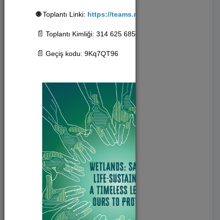
🌐
Toplantı Linki:
https://teams.microsoft.com/meet/31
Sinema (9)
📄
Toplantı Kimliği: 314 625 685 374 51
Konferans (38)
📄
Geçiş kodu: 9Kq7QT96
Tiyatro (12)
Sergi (3)
Festival (2)
Konser (9)
Anma Programı (2)
Toplantı (2)