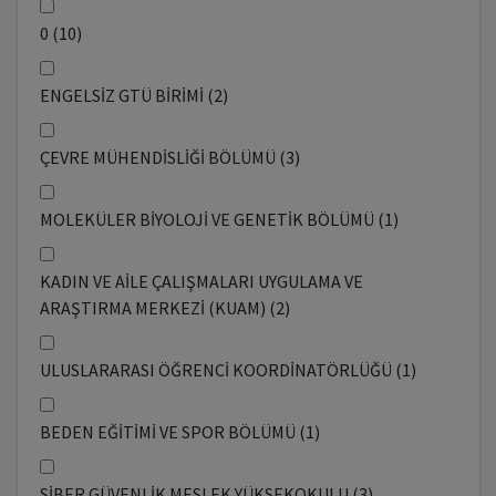
0 (10)
ENGELSİZ GTÜ BİRİMİ (2)
ÇEVRE MÜHENDİSLİĞİ BÖLÜMÜ (3)
MOLEKÜLER BİYOLOJİ VE GENETİK BÖLÜMÜ (1)
KADIN VE AİLE ÇALIŞMALARI UYGULAMA VE
ARAŞTIRMA MERKEZİ (KUAM) (2)
ULUSLARARASI ÖĞRENCİ KOORDİNATÖRLÜĞÜ (1)
BEDEN EĞİTİMİ VE SPOR BÖLÜMÜ (1)
SİBER GÜVENLİK MESLEK YÜKSEKOKULU (3)