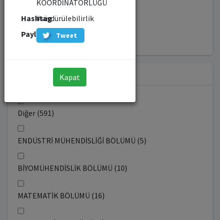
#liderlik (9)
KOORDİNATÖRLÜĞÜ
Hashtag
#sürdürülebilirlik
#yapayzeka (20)
Paylaş
Tweet
Sorumlu Birim
Kapat
Diğer (591)
ENDÜSTRİ MÜHENDİSLİĞİ BÖLÜMÜ (5)
BİYOMÜHENDİSLİK BÖLÜMÜ (10)
MATEMATİK BÖLÜMÜ (16)