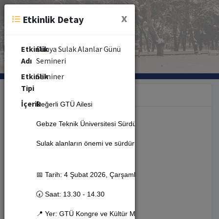
x
Etkinlik Detay
Etkinlik
Dünya Sulak Alanlar Günü
Adı
Semineri
Etkinlik
Seminer
Tipi
Kategori
İçerik
Değerli GTÜ Ailesi
Gebze Teknik Üniversitesi Sürdürülebilirlik Ofisi tarafınd
Etkinlik (353)
Sulak alanların önemi ve sürdürülebilirliği üzerine gerçekleş
Seminer (479)
📅 Tarih: 4 Şubat 2026, Çarşamba
Kongre (10)
🕢 Saat: 13.30 - 14.30
📍 Yer: GTÜ Kongre ve Kültür Merkezi Salon 4 (Seminer S
Kurs (8)