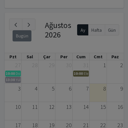
Ağustos
Ay
Hafta
Gün
2026
Bugün
Pzt
Sal
Çar
Per
Cum
Cmt
Paz
27
28
29
30
31
1
2
10:00
Doktora Tez Savunma Sınavı Daveti – Serpil BAYRAKTAR (Biyomühendis
10:00
Elementel Analiz ve CHNS A
13:30
Yüksek Lisans Tez Savunması
3
4
5
6
7
8
9
10
11
12
13
14
15
16
17
18
19
20
21
22
23