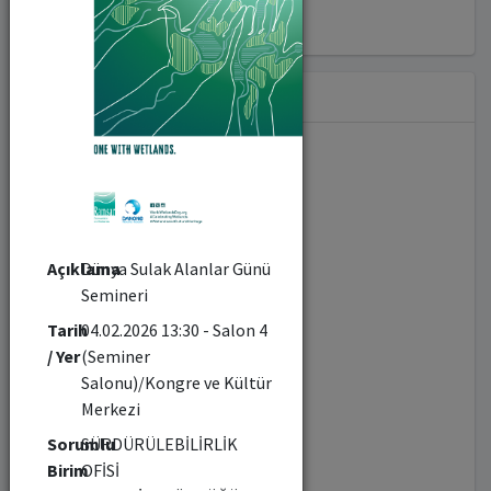
Hashtag
#diğer (827)
#sürdürülebilirlik (49)
Açıklama
Dünya Sulak Alanlar Günü
Semineri
#toplumsalkatkı (47)
Tarih
04.02.2026 13:30 - Salon 4
/ Yer
(Seminer
#girişimcilik (28)
Salonu)/Kongre ve Kültür
Merkezi
#inovasyon (33)
Sorumlu
SÜRDÜRÜLEBİLİRLİK
Birim
OFİSİ