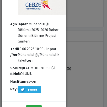
#liderlik (9)
#yapayzeka (20)
Açıklama
İnşaat Mühendisliği
Bölümü 2025-2026 Bahar
Dönemi Bitirme Projesi
Sorumlu Birim
Günleri
Tarih
19.06.2026 10:00 - İnşaat
/ Yer
Mühendisliği/Mühendislik
Diğer (590)
Fakültesi
Sorumlu
İNŞAAT MÜHENDİSLİĞİ
ENDÜSTRİ MÜHENDİSLİĞİ BÖLÜMÜ (5)
Birim
BÖLÜMÜ
Hashtag
#inovasyon
BİYOMÜHENDİSLİK BÖLÜMÜ (10)
Paylaş
Tweet
MATEMATİK BÖLÜMÜ (16)