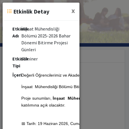
x
Etkinlik Detay
Etkinlik
İnşaat Mühendisliği
Adı
Bölümü 2025-2026 Bahar
Dönemi Bitirme Projesi
Günleri
Kategori
Etkinlik
Seminer
Tipi
İçerik
Değerli Öğrencilerimiz ve Akademik Personelimiz,
Seminer (479)
İnşaat Mühendisliği Bölümü Bitirme Projesi Günleri,
19 Ha
Kongre (10)
Proje sunumları,
İnşaat Mühendisliği Bölümü Zemin K
katılımına açık olacaktır.
Etkinlik (352)
📅 Tarih: 19 Haziran 2026, Cuma
Kurs (8)