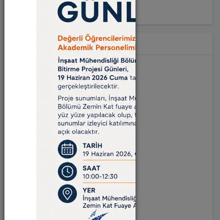
Hashtag
#diğer (826)
#sürdürülebilirlik (49)
#toplumsalkatkı (47)
#girişimcilik (28)
#inovasyon (33)