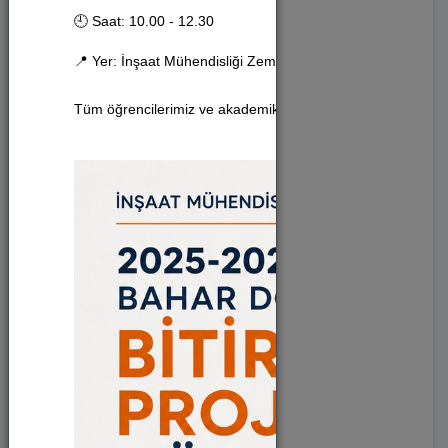
🕘 Saat: 10.00 - 12.30
Sinema (9)
📍 Yer: İnşaat Mühendisliği Zemin Kat Fuaye Alanı
Konferans (38)
Tüm öğrencilerimiz ve akademik personelimiz etkinliğimize d
Tiyatro (12)
Sergi (3)
Festival (2)
Konser (9)
Anma Programı (2)
Toplantı (2)