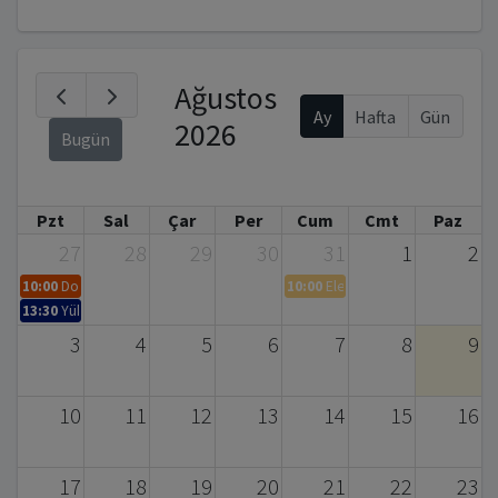
Ağustos
Ay
Hafta
Gün
2026
Bugün
Pzt
Sal
Çar
Per
Cum
Cmt
Paz
27
28
29
30
31
1
2
10:00
Doktora Tez Savunma Sınavı Daveti – Serpil BAYRAKTAR (Biyomühendis
10:00
Elementel Analiz ve CHNS A
13:30
Yüksek Lisans Tez Savunması
3
4
5
6
7
8
9
10
11
12
13
14
15
16
17
18
19
20
21
22
23