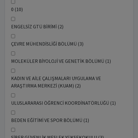
0 (10)
ENGELSİZ GTÜ BİRİMİ (2)
ÇEVRE MÜHENDİSLİĞİ BÖLÜMÜ (3)
MOLEKÜLER BİYOLOJİ VE GENETİK BÖLÜMÜ (1)
KADIN VE AİLE ÇALIŞMALARI UYGULAMA VE
ARAŞTIRMA MERKEZİ (KUAM) (2)
ULUSLARARASI ÖĞRENCİ KOORDİNATÖRLÜĞÜ (1)
BEDEN EĞİTİMİ VE SPOR BÖLÜMÜ (1)
SİBER GÜVENLİK MESLEK YÜKSEKOKULU (3)