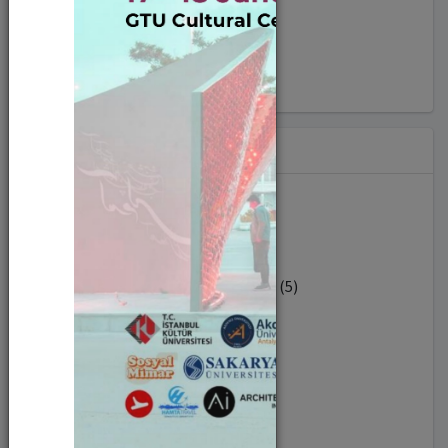
#liderlik (9)
#yapayzeka (20)
Sorumlu Birim
Diğer (591)
ENDÜSTRİ MÜHENDİSLİĞİ BÖLÜMÜ (5)
BİYOMÜHENDİSLİK BÖLÜMÜ (10)
MATEMATİK BÖLÜMÜ (16)