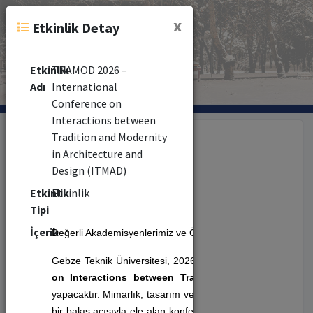
x
Etkinlik Detay
Etkinlik
TRAMOD 2026 –
Adı
International
Conference on
Interactions between
Kategori
Tradition and Modernity
in Architecture and
Design (ITMAD)
Etkinlik (353)
Etkinlik
Etkinlik
Tipi
Seminer (479)
İçerik
Değerli Akademisyenlerimiz ve Öğrencilerimiz
Gebze Teknik Üniversitesi, 2026 yılında uluslararası ölçe
Kongre (10)
on Interactions between Tradition and Modernity i
yapacaktır. Mimarlık, tasarım ve sanat alanlarında gelenek, 
Kurs (8)
bir bakış açısıyla ele alan konferans; geçmiş ile günümüz 