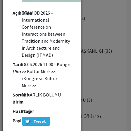
YABANCI DİLLER BÖLÜMÜ (1)
Açıklama
TRAMOD 2026 –
ENDÜSTRİYEL TASARIM BÖLÜMÜ (12)
International
Conference on
Interactions between
İKTİSAT BÖLÜMÜ (7)
Tradition and Modernity
in Architecture and
SAĞLIK KÜLTÜR VE SPOR DAİRESİ BAŞKANLIĞI (33)
Design (ITMAD)
Tarih
18.06.2026 11:00 - Kongre
REKTÖRLÜK (7)
/ Yer
ve Kültür Merkezi
/Kongre ve Kültür
BİYOTEKNOLOJİ ENSTİTÜSÜ (22)
Merkezi
Sorumlu
MİMARLIK BÖLÜMÜ
ŞEHİR VE BÖLGE PLANLAMA BÖLÜMÜ (3)
Birim
Hashtag
#diğer
TOPLUMSAL KATKI KOORDİNATÖRLÜĞÜ (13)
Paylaş
Tweet