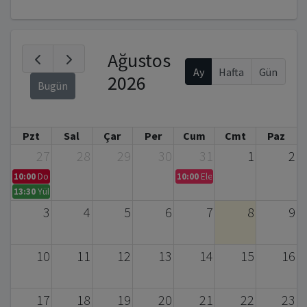
Ağustos
Ay
Hafta
Gün
2026
Bugün
Pzt
Sal
Çar
Per
Cum
Cmt
Paz
27
28
29
30
31
1
2
10:00
Doktora Tez Savunma Sınavı Daveti – Serpil BAYRAKTAR (Biyomühendis
10:00
Elementel Analiz ve CHNS A
13:30
Yüksek Lisans Tez Savunması
3
4
5
6
7
8
9
10
11
12
13
14
15
16
17
18
19
20
21
22
23