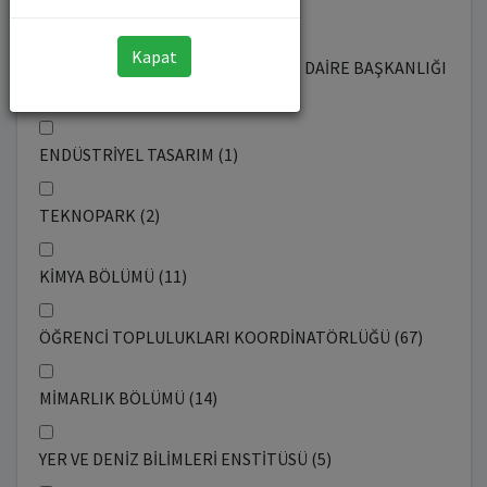
MİMARLIK FAKÜLTESİ (1)
Kapat
KÜTÜPHANE VE DOKÜMANTASYON DAİRE BAŞKANLIĞI
(11)
ENDÜSTRİYEL TASARIM (1)
TEKNOPARK (2)
KİMYA BÖLÜMÜ (11)
ÖĞRENCİ TOPLULUKLARI KOORDİNATÖRLÜĞÜ (67)
MİMARLIK BÖLÜMÜ (14)
YER VE DENİZ BİLİMLERİ ENSTİTÜSÜ (5)