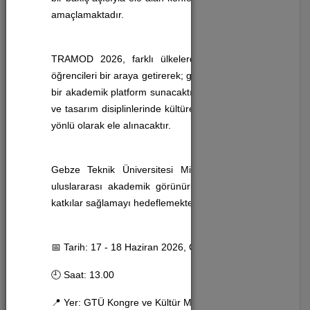
amaçlamaktadır.
Sinema (9)
TRAMOD 2026, farklı ülkelerden akademisyenleri, araşt
Konferans (38)
öğrencileri bir araya getirerek; güncel araştırmaların, kura
bir akademik platform sunacaktır. Konferans kapsamında sun
ve tasarım disiplinlerinde kültürel mirasın çağdaş yoruml
Tiyatro (12)
yönlü olarak ele alınacaktır.
Sergi (3)
Gebze Teknik Üniversitesi Mimarlık Fakültesi ev sahi
uluslararası akademik görünürlüğüne, disiplinlerarası iş
Festival (2)
katkılar sağlamayı hedeflemektedir.
Konser (9)
📅 Tarih: 17 - 18 Haziran 2026, Çarşamba - Perşembe
Anma Programı (2)
🕘 Saat: 13.00
📍 Yer: GTÜ Kongre ve Kültür Merkezi
Toplantı (2)