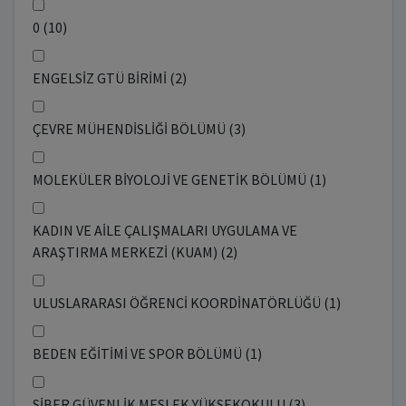
0 (10)
ENGELSİZ GTÜ BİRİMİ (2)
ÇEVRE MÜHENDİSLİĞİ BÖLÜMÜ (3)
MOLEKÜLER BİYOLOJİ VE GENETİK BÖLÜMÜ (1)
KADIN VE AİLE ÇALIŞMALARI UYGULAMA VE
ARAŞTIRMA MERKEZİ (KUAM) (2)
ULUSLARARASI ÖĞRENCİ KOORDİNATÖRLÜĞÜ (1)
BEDEN EĞİTİMİ VE SPOR BÖLÜMÜ (1)
SİBER GÜVENLİK MESLEK YÜKSEKOKULU (3)