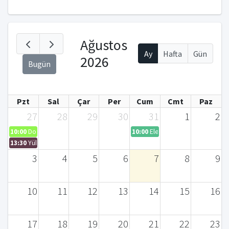
Ağustos
Ay
Hafta
Gün
2026
Bugün
Pzt
Sal
Çar
Per
Cum
Cmt
Paz
27
28
29
30
31
1
2
10:00
Doktora Tez Savunma Sınavı Daveti – Serpil BAYRAKTAR (Biyomühendis
10:00
Elementel Analiz ve CHNS A
13:30
Yüksek Lisans Tez Savunması
3
4
5
6
7
8
9
10
11
12
13
14
15
16
17
18
19
20
21
22
23