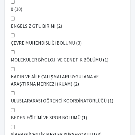
0 (10)
ENGELSİZ GTÜ BİRİMİ (2)
ÇEVRE MÜHENDİSLİĞİ BÖLÜMÜ (3)
MOLEKÜLER BİYOLOJİ VE GENETİK BÖLÜMÜ (1)
KADIN VE AİLE ÇALIŞMALARI UYGULAMA VE
ARAŞTIRMA MERKEZİ (KUAM) (2)
ULUSLARARASI ÖĞRENCİ KOORDİNATÖRLÜĞÜ (1)
BEDEN EĞİTİMİ VE SPOR BÖLÜMÜ (1)
SİBER GÜVENLİK MESLEK YÜKSEKOKULU (3)