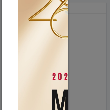
Hashtag
#diğer (614)
#sürdürülebilirlik (48)
#toplumsalkatkı (46)
#girişimcilik (26)
#inovasyon (33)
#liderlik (9)