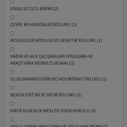
ENGELSİZ GTÜ BİRİMİ (2)
ÇEVRE MÜHENDİSLİĞİ BÖLÜMÜ (2)
MOLEKÜLER BİYOLOJİ VE GENETİK BÖLÜMÜ (1)
KADIN VE AİLE ÇALIŞMALARI UYGULAMA VE
ARAŞTIRMA MERKEZİ (KUAM) (2)
ULUSLARARASI ÖĞRENCİ KOORDİNATÖRLÜĞÜ (1)
BEDEN EĞİTİMİ VE SPOR BÖLÜMÜ (1)
SİBER GÜVENLİK MESLEK YÜKSEKOKULU (3)
AKILLI TARIM ARAŞTIRMA VE UYGULAMA MERKEZİ