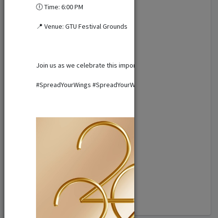
🕕 Time: 6:00 PM
Conference (18)
📍 Venue: GTU Festival Grounds
Theater (10)
Join us as we celebrate this important milestone and take the 
Concert (8)
#SpreadYourWings #SpreadYourWingsToTheFuture #GTU #Gradu
Course (6)
Exhibition (2)
Commemoration (1)
Meeting (2)