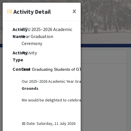
x
Activity Detail
Activty
GTU 2025–2026 Academic
Name
Year Graduation
Ceremony
Activty
Activity
Category
Type
Content
Dear Graduating Students of GTU and Their Esteemed Fam
Seminar (379)
Our 2025–2026 Academic Year Graduation Ceremony will be he
Grounds
.
Congress (5)
We would be delighted to celebrate this meaningful occasion wi
Activity (277)
📅 Date: Saturday, 11 July 2026
Cinema (4)